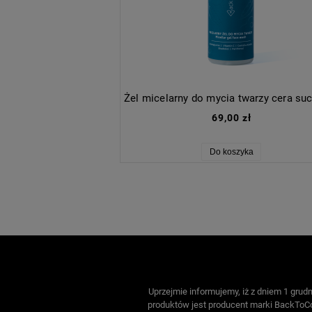
69,00 zł
Do koszyka
Uprzejmie informujemy, iż z dniem 1 gru
produktów jest producent marki BackToCo