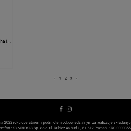
Żel micelarny do mycia twarzy cera sucha i wrażliwa
«
1
2
3
»
dnia 2022 roku operatorem i podmiotem odpowiedzialnym za realizacje składan
mfort : SYMBIOSIS Sp. z o.o. ul. Rubież 46 bud.H, 61-612 Poznań, KRS 0000