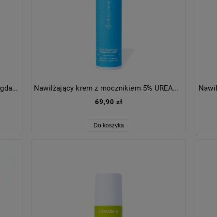
Micelarny tonik do twarzy z kwasem migdałowym 3% i niacynamidem
Nawilżający krem z mocznikiem 5% UREAVIT
69,90 zł
Do koszyka