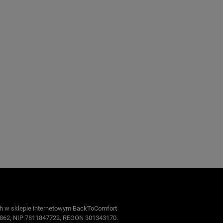
ych w sklepie internetowym BackToComfort
355862, NIP 7811847722, REGON 301343170.