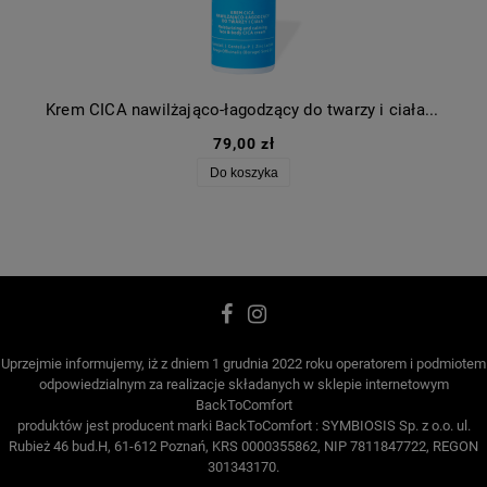
Krem CICA nawilżająco-łagodzący do twarzy i ciała UREAVIT
79,00 zł
Do koszyka
Uprzejmie informujemy, iż z dniem 1 grudnia 2022 roku operatorem i podmiotem
odpowiedzialnym za realizacje składanych w sklepie internetowym
BackToComfort
produktów jest producent marki BackToComfort : SYMBIOSIS Sp. z o.o. ul.
Rubież 46 bud.H, 61-612 Poznań, KRS 0000355862, NIP 7811847722, REGON
301343170.