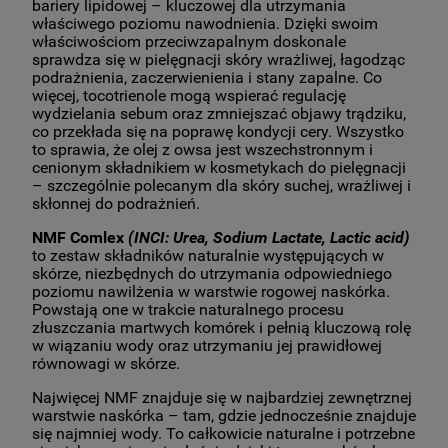
bariery lipidowej – kluczowej dla utrzymania
właściwego poziomu nawodnienia. Dzięki swoim
właściwościom przeciwzapalnym doskonale
sprawdza się w pielęgnacji skóry wrażliwej, łagodząc
podrażnienia, zaczerwienienia i stany zapalne. Co
więcej, tocotrienole mogą wspierać regulację
wydzielania sebum oraz zmniejszać objawy trądziku,
co przekłada się na poprawę kondycji cery. Wszystko
to sprawia, że olej z owsa jest wszechstronnym i
cenionym składnikiem w kosmetykach do pielęgnacji
– szczególnie polecanym dla skóry suchej, wrażliwej i
skłonnej do podrażnień.
NMF Comlex
(INCI: Urea, Sodium Lactate, Lactic acid)
to zestaw składników naturalnie występujących w
skórze, niezbędnych do utrzymania odpowiedniego
poziomu nawilżenia w warstwie rogowej naskórka.
Powstają one w trakcie naturalnego procesu
złuszczania martwych komórek i pełnią kluczową rolę
w wiązaniu wody oraz utrzymaniu jej prawidłowej
równowagi w skórze.
Najwięcej NMF znajduje się w najbardziej zewnętrznej
warstwie naskórka – tam, gdzie jednocześnie znajduje
się najmniej wody. To całkowicie naturalne i potrzebne