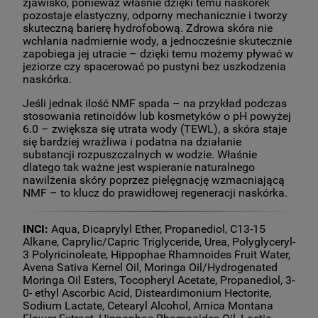
zjawisko, ponieważ właśnie dzięki temu naskórek
pozostaje elastyczny, odporny mechanicznie i tworzy
skuteczną barierę hydrofobową. Zdrowa skóra nie
wchłania nadmiernie wody, a jednocześnie skutecznie
zapobiega jej utracie – dzięki temu możemy pływać w
jeziorze czy spacerować po pustyni bez uszkodzenia
naskórka.
Jeśli jednak ilość NMF spada – na przykład podczas
stosowania retinoidów lub kosmetyków o pH powyżej
6.0 – zwiększa się utrata wody (TEWL), a skóra staje
się bardziej wrażliwa i podatna na działanie
substancji rozpuszczalnych w wodzie. Właśnie
dlatego tak ważne jest wspieranie naturalnego
nawilżenia skóry poprzez pielęgnację wzmacniającą
NMF – to klucz do prawidłowej regeneracji naskórka.
INCI:
Aqua, Dicaprylyl Ether, Propanediol, C13-15
Alkane, Caprylic/Capric Triglyceride, Urea, Polyglyceryl-
3 Polyricinoleate, Hippophae Rhamnoides Fruit Water,
Avena Sativa Kernel Oil, Moringa Oil/Hydrogenated
Moringa Oil Esters, Tocopheryl Acetate, Propanediol, 3-
0- ethyl Ascorbic Acid, Disteardimonium Hectorite,
Sodium Lactate, Cetearyl Alcohol, Arnica Montana