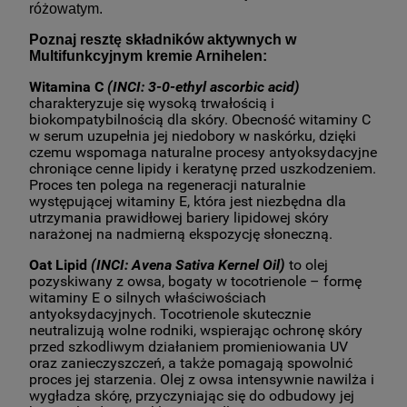
różowatym.
Poznaj resztę składników aktywnych w
Multifunkcyjnym kremie Arnihelen:
Witamina C
(INCI: 3-0-ethyl ascorbic acid)
charakteryzuje się wysoką trwałością i
biokompatybilnością dla skóry. Obecność witaminy C
w serum uzupełnia jej niedobory w naskórku, dzięki
czemu wspomaga naturalne procesy antyoksydacyjne
chroniące cenne lipidy i keratynę przed uszkodzeniem.
Proces ten polega na regeneracji naturalnie
występującej witaminy E, która jest niezbędna dla
utrzymania prawidłowej bariery lipidowej skóry
narażonej na nadmierną ekspozycję słoneczną.
Oat Lipid
(INCI: Avena Sativa Kernel Oil)
to olej
pozyskiwany z owsa, bogaty w tocotrienole – formę
witaminy E o silnych właściwościach
antyoksydacyjnych. Tocotrienole skutecznie
neutralizują wolne rodniki, wspierając ochronę skóry
przed szkodliwym działaniem promieniowania UV
oraz zanieczyszczeń, a także pomagają spowolnić
proces jej starzenia. Olej z owsa intensywnie nawilża i
wygładza skórę, przyczyniając się do odbudowy jej