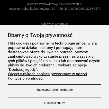
Kontakt: zamó
wienia@backtocomfort.pl
Nowy nr rachunku bankowego: 80 1750 0012 0000 0000 2239 8679
Zamówienia hurtowe
Dbamy o Twoją prywatność
Regulamin konkursu Back To Comfort z okazji Światowego Dnia Ziemi!
Pliki cookies i pokrewne im technologie umożliwiają
Materiały do pobrania dotyczące kosmetyków Back to Comfort
poprawne działanie strony i pomagają nam
dostosować ofertę do Twoich potrzeb. Możesz
zaakceptować wykorzystanie przez nas wszystkich
Kontakt
tych plików i przejść do sklepu lub dostosować użycie
plików do swoich preferencji, wybierając opcję
O nas
"Dostosuj zgody".
Więcej o plikach cookies przeczytasz w naszej
Regulamin Sklepu
Polityce prywatności.
Polityka Prywatności
Zaakceptuj tylko niezbędne
Dostosuj zgody