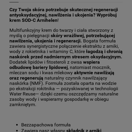
Czy Twoja skóra potrzebuje skutecznej regeneracji
antyoksydacyjnej, nawilżenia i ukojenia? Wypróbuj
krem SOD-C Arnihelen
!
Multifunkcyjny krem do twarzy i ciała stworzony z
myślą o pielęgnacji
skóry wrażliwej, potrzebującej
nawilżenia, ukojenia i regeneracji.
Bogata formuła
zawiera synergistyczne połączenie ekstraktu z arniki,
wody z rokietnika i witaminy C, które
łagodzą i chronią
naskórek przed nadmiernym stresem oksydacyjnym.
Dodatek lipidów i fitosteroli z owsa
wspiera
odbudowę bariery lipidowej
, natomiast mocznik,
mleczan sodu i kwas mlekowy
aktywnie nawilżają
oraz regenerują
naturalny czynnik nawilżający
naskórka (NMF). Formuła została oparta na wodzie
po ekstrakcji rokitnika — pozyskiwanej w technologii
Water Reuse— dzięki czemu oszczędzamy naturalne
zasoby wody i wspieramy gospodarkę w obiegu
zamkniętym.
Bezzapachowa formuła
Zawiera nasz własny
składnik z arniki