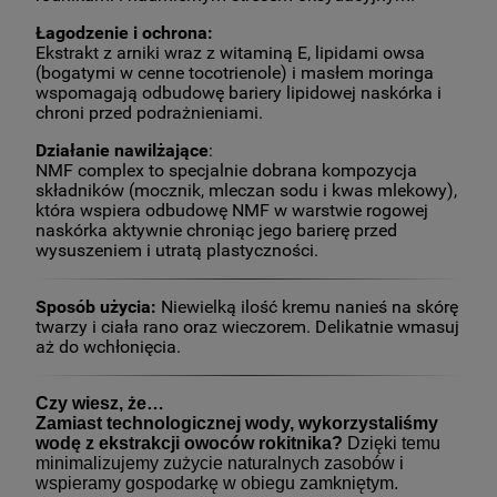
Łagodzenie i ochrona:
Ekstrakt z arniki wraz z witaminą E, lipidami owsa
(bogatymi w cenne tocotrienole) i masłem moringa
wspomagają odbudowę bariery lipidowej naskórka i
chroni przed podrażnieniami.
Działanie nawilżające
:
NMF complex to specjalnie dobrana kompozycja
składników (mocznik, mleczan sodu i kwas mlekowy),
która wspiera odbudowę NMF w warstwie rogowej
naskórka aktywnie chroniąc jego barierę przed
wysuszeniem i utratą plastyczności.
Sposób użycia:
Niewielką ilość kremu nanieś na skórę
twarzy i ciała rano oraz wieczorem. Delikatnie wmasuj
aż do wchłonięcia.
Czy wiesz, że…
Zamiast technologicznej wody, wykorzystaliśmy
wodę z ekstrakcji owoców rokitnika?
Dzięki temu
m
inimalizujemy zużycie naturalnych zasobów i
wspieramy gospodarkę w obiegu zamkniętym.