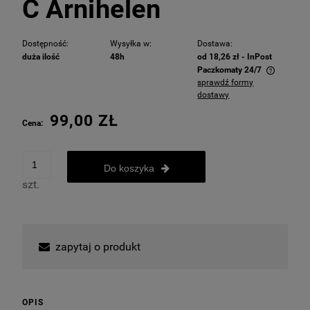
C Arnihelen
Dostępność:
Wysyłka w:
Dostawa:
duża ilość
48h
od 18,26 zł
- InPost
Paczkomaty 24/7
sprawdź formy
Cena nie zawiera ewentualnych kosztów płatności
dostawy
99,00 ZŁ
Cena:
Do koszyka
szt.
zapytaj o produkt
OPIS