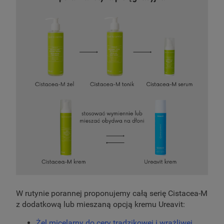
W rutynie porannej proponujemy całą serię Cistacea-M
z dodatkową lub mieszaną opcją kremu Ureavit:
Żel micelarny do cery trądzikowej i wrażliwej