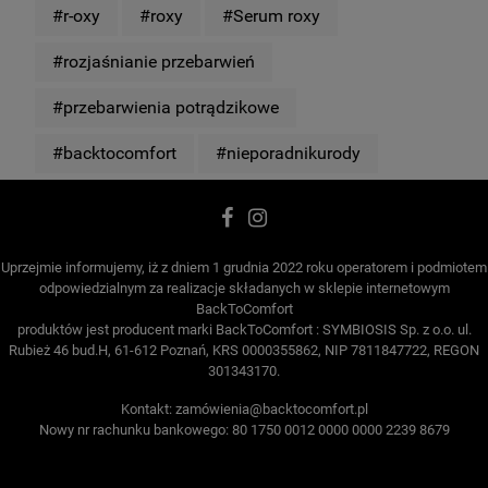
#r-oxy
#roxy
#Serum roxy
#rozjaśnianie przebarwień
#przebarwienia potrądzikowe
#backtocomfort
#nieporadnikurody
Uprzejmie informujemy, iż z dniem 1 grudnia 2022 roku operatorem i podmiotem
odpowiedzialnym za realizacje składanych w sklepie internetowym
BackToComfort
produktów jest producent marki BackToComfort : SYMBIOSIS Sp. z o.o. ul.
Rubież 46 bud.H, 61-612 Poznań, KRS 0000355862, NIP 7811847722, REGON
301343170.
Kontakt: zamó
wienia@backtocomfort.pl
Nowy nr rachunku bankowego: 80 1750 0012 0000 0000 2239 8679