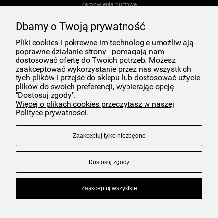
Zamówienia hurtowe
Dbamy o Twoją prywatność
Regulamin konkursu Back To Comfort z okazji Światowego Dnia Ziemi!
Pliki cookies i pokrewne im technologie umożliwiają
Materiały do pobrania dotyczące kosmetyków Back to Comfort
poprawne działanie strony i pomagają nam
dostosować ofertę do Twoich potrzeb. Możesz
zaakceptować wykorzystanie przez nas wszystkich
Kontakt
tych plików i przejść do sklepu lub dostosować użycie
plików do swoich preferencji, wybierając opcję
O nas
"Dostosuj zgody".
Więcej o plikach cookies przeczytasz w naszej
Regulamin Sklepu
Polityce prywatności.
Polityka Prywatności
Zaakceptuj tylko niezbędne
Dostosuj zgody
Zaakceptuj wszystkie
COPYRIGHT © 2024 BACK TO COMFORT | DERMOKOSMETYKI