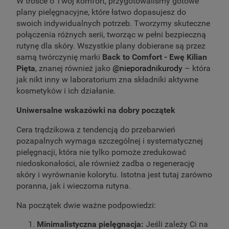
W trosce o Twój komfort, przygotowaliśmy gotowe
plany pielęgnacyjne, które łatwo dopasujesz do
swoich indywidualnych potrzeb. Tworzymy skuteczne
połączenia różnych serii, tworząc w pełni bezpieczną
rutynę dla skóry. Wszystkie plany dobierane są przez
samą twórczynię marki
Back to Comfort - Ewę Kilian
Pięta
, znanej również jako
@nieporadnikurody
– która
jak nikt inny w laboratorium zna składniki aktywne
kosmetyków i ich działanie.
Uniwersalne wskazówki na dobry początek
Cera trądzikowa z tendencją do przebarwień
pozapalnych wymaga szczególnej i systematycznej
pielęgnacji, która nie tylko pomoże zredukować
niedoskonałości, ale również zadba o regenerację
skóry i wyrównanie kolorytu. Istotna jest tutaj zarówno
poranna, jak i wieczorna rutyna.
Na początek dwie ważne podpowiedzi:
Minimalistyczna pielęgnacja:
Jeśli zależy Ci na