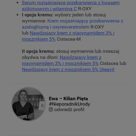
Serum rozjaśniające przebarwienia z kwasem
szikimowym i witaminą C
R-OXY
I opcja kremu:
wybierz jeden lub stosuj
wymiennie:
Krem rozjaśniający przebarwienia z
azeloglicyną i oxyresveratrolem
R-OXY
lub
Nawilżający krem z niacynamidem 3% i
mocznikiem 5%
Cistacea-M
II opcja kremu:
stosuj wymiennie lub mieszaj
obydwa na dłoni:
Nawilżający krem z
niacynamidem 3% i mocznikiem 5%
Cistacea lub
Nawilżający krem z mocznikiem 5% Ureavit
Ewa – Kilian Pięta
#NieporadnikUrody
odwiedź profil